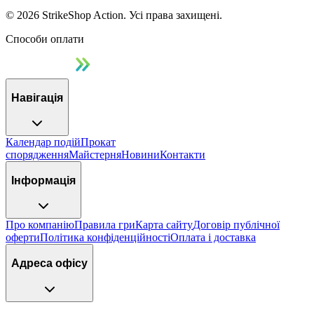
©
2026
StrikeShop Action. Усі права захищені.
Способи оплати
Навігація
Календар подій
Прокат
спорядження
Майстерня
Новини
Контакти
Інформація
Про компанію
Правила гри
Карта сайту
Договір публічної
оферти
Політика конфіденційності
Оплата і доставка
Адреса офісу