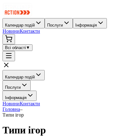
Календар подій
Послуги
Інформація
Новини
Контакти
Всі області
▼
Календар подій
Послуги
Інформація
Новини
Контакти
Головна
–
Типи ігор
Типи ігор