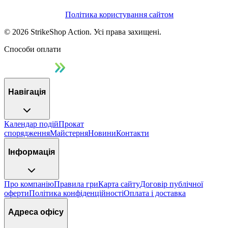
Політика користування сайтом
©
2026
StrikeShop Action. Усі права захищені.
Способи оплати
Навігація
Календар подій
Прокат
спорядження
Майстерня
Новини
Контакти
Інформація
Про компанію
Правила гри
Карта сайту
Договір публічної
оферти
Політика конфіденційності
Оплата і доставка
Адреса офісу